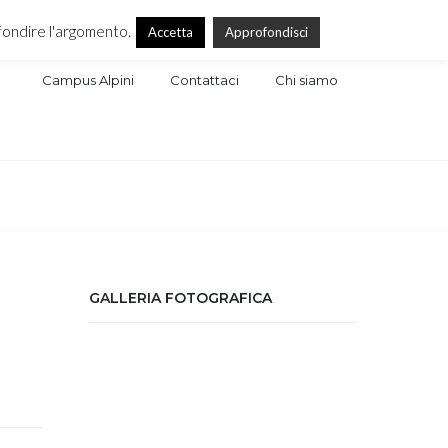
ofondire l'argomento.
Accetta
Approfondisci
Campus Alpini
Contattaci
Chi siamo
GALLERIA FOTOGRAFICA