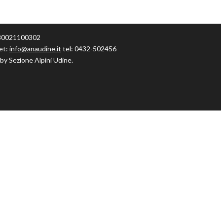
F 80021100302
et:
info@anaudine.it
tel: 0432-502456
by Sezione Alpini Udine.