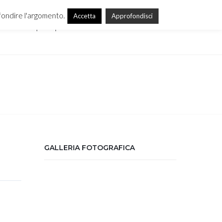
ofondire l'argomento.
Accetta
Approfondisci
Campus Alpini
Contattaci
Chi siamo
GALLERIA FOTOGRAFICA