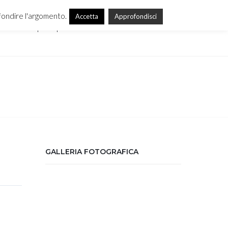
ofondire l'argomento.
Accetta
Approfondisci
Campus Alpini
Contattaci
Chi siamo
GALLERIA FOTOGRAFICA