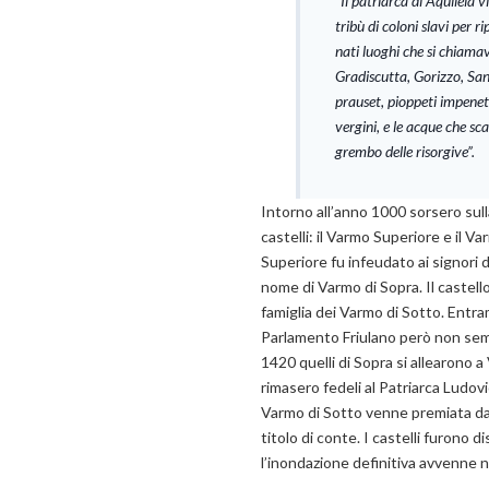
“Il patriarca di Aquileia 
tribù di coloni slavi per r
nati luoghi che si chiama
Gradiscutta, Gorizzo, Sa
prauset, pioppeti impenet
vergini, e le acque che sca
grembo delle risorgive”.
Intorno all’anno 1000 sorsero sull
castelli: il Varmo Superiore e il Va
Superiore fu infeudato ai signori d
nome di Varmo di Sopra. Il castell
famiglia dei Varmo di Sotto. Entr
Parlamento Friulano però non se
1420 quelli di Sopra si allearono a
rimasero fedeli al Patriarca Ludovi
Varmo di Sotto venne premiata da
titolo di conte. I castelli furono di
l’inondazione definitiva avvenne n