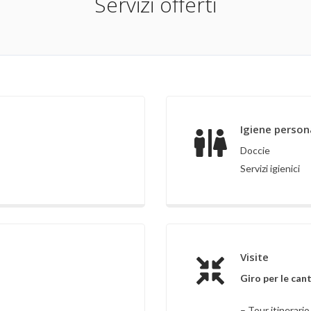
Servizi offerti
Igiene person
Doccie
Servizi igienici
Visite
Giro per le can
– Tour itinerario