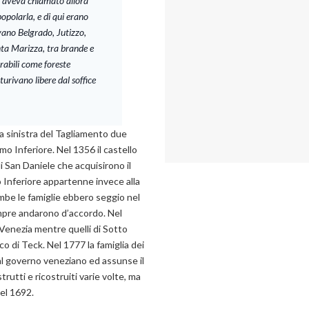
vi aveva chiamato allora
ipopolarla, e di qui erano
vano Belgrado, Jutizzo,
nta Marizza, tra brande e
rabili come foreste
turivano libere dal soffice
a sinistra del Tagliamento due
rmo Inferiore. Nel 1356 il castello
i San Daniele che acquisirono il
o Inferiore appartenne invece alla
ambe le famiglie ebbero seggio nel
mpre andarono d’accordo. Nel
 Venezia mentre quelli di Sotto
co di Teck. Nel 1777 la famiglia dei
l governo veneziano ed assunse il
strutti e ricostruiti varie volte, ma
el 1692.