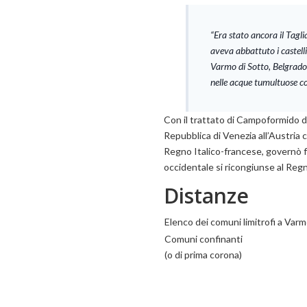
“Era stato ancora il Tag
aveva abbattuto i castell
Varmo di Sotto, Belgrado
nelle acque tumultuose co
Con il trattato di Campoformido 
Repubblica di Venezia all’Austria c
Regno Italico-francese, governò fi
occidentale si ricongiunse al Regno
Distanze
Elenco dei comuni limitrofi a Varm
Comuni confinanti
(o di prima corona)