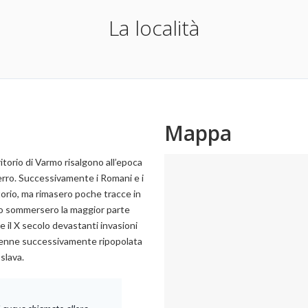
La località
Mappa
itorio di Varmo risalgono all’epoca
ferro. Successivamente i Romani e i
itorio, ma rimasero poche tracce in
to sommersero la maggior parte
e il X secolo devastanti invasioni
venne successivamente ripopolata
 slava.