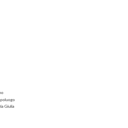
ano
apoluogo
ia Giulia