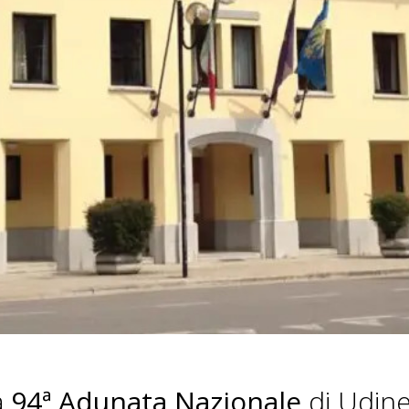
a
94ª Adunata Nazionale
di Udine 