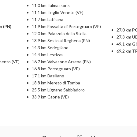
11,0 km Talmassons
11,1 km Teglio Veneto (VE)
11,7 km Latisana
o (PN)
11,9 km Fossalta di Portogruaro (VE)
27,0 km
P
12,0 km Palazzolo dello Stella
27,3 km
U
13,9 km Sesto al Reghena (PN)
49,1 km
G
14,3 km Sedegliano
69,2 km
T
14,4 km Lestizza
amento (VE)
16,7 km Valvasone Arzene (PN)
16,8 km Portogruaro (VE)
17,1 km Basiliano
18,8 km Mereto di Tomba
25,5 km Lignano Sabbiadoro
33,9 km Caorle (VE)