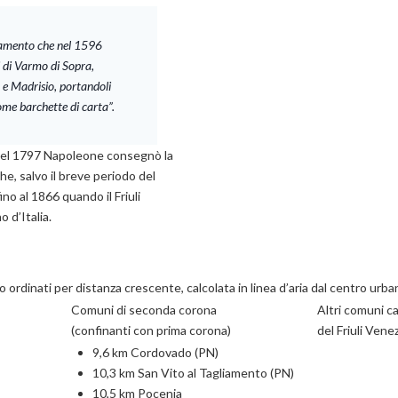
liamento che nel 1596
i di Varmo di Sopra,
 e Madrisio, portandoli
me barchette di carta”.
del 1797 Napoleone consegnò la
he, salvo il breve periodo del
no al 1866 quando il Friuli
 d’Italia.
o ordinati per distanza crescente, calcolata in linea d’aria dal centro urb
Comuni di seconda corona
Altri comuni c
(confinanti con prima corona)
del Friuli Venez
9,6 km Cordovado (PN)
10,3 km San Vito al Tagliamento (PN)
10,5 km Pocenia