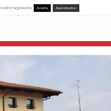
ofondire l'argomento.
Accetta
Approfondisci
Campus Alpini
Contattaci
Chi siamo