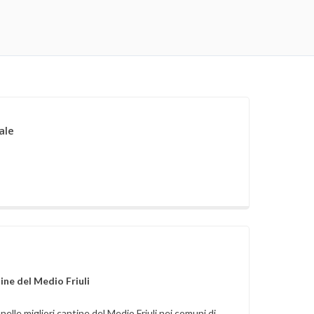
ale
tine del Medio Friuli
 nelle migliori cantine del Medio Friuli nei comuni di