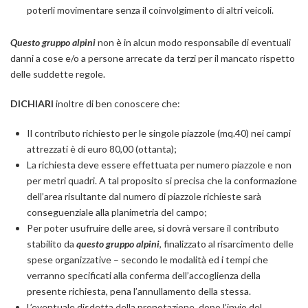
poterli movimentare senza il coinvolgimento di altri veicoli.
Questo gruppo alpini
non è in alcun modo responsabile di eventuali
danni a cose e/o a persone arrecate da terzi per il mancato rispetto
delle suddette regole.
DICHIARI
inoltre di ben conoscere che:
Il contributo richiesto per le singole piazzole (mq.40) nei campi
attrezzati è di euro 80,00 (ottanta);
La richiesta deve essere effettuata per numero piazzole e non
per metri quadri. A tal proposito si precisa che la conformazione
dell’area risultante dal numero di piazzole richieste sarà
conseguenziale alla planimetria del campo;
Per poter usufruire delle aree, si dovrà versare il contributo
stabilito da
questo gruppo alpini
, finalizzato al risarcimento delle
spese organizzative – secondo le modalità ed i tempi che
verranno specificati alla conferma dell’accoglienza della
presente richiesta, pena l’annullamento della stessa.
L’eventuale disdetta della prenotazione, dopo l’invio del