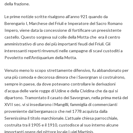
della frazione.
Le prime notizie scritte risalgono all’anno 921 quando da
Berengario I, Marchese del Friuli e Imperatore del Sacro Romano
Impero, viene data la concessione di fortificare un preesistente
castello. Questo sorgeva sul colle della Motta che era il centro
amministrativo di uno dei più importanti feudi del Friuli. Gli
interessanti reperti rinvenuti nelle campagne di scavi custoditi a
Povoletto nell’Antiquarium della Motta.
Venuto meno lo scopo strettamente difensivo, fu abbandonato per
una più comoda e decorosa dimora che i Savorgnan si costruirono,
sempre in paese, da dove potevano controllare le derivazioni
d’acqua delle varie rogge di Udine e della Cividina che da qui si
dipartono. Tramontato il casato dei Savorgnan, nella prima metà del
XVII sec. vi si insediarono i Mangilli, fammiglia di commercianti
proveniente dal bergamasco che nel 1778 acquista dalla
Serenissima il titolo marchionale. L’attuale chiesa parrocchiale,
costruita tra il 1905 e il 1910, custodisce al suo interno alcune
importanti opere del pittore locale Luigi Martinis.