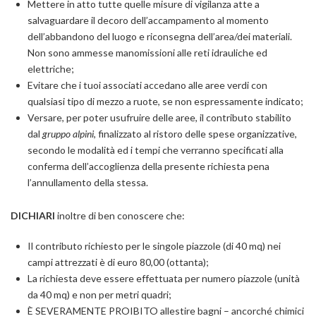
Mettere in atto tutte quelle misure di vigilanza atte a
salvaguardare il decoro dell’accampamento al momento
dell’abbandono del luogo e riconsegna dell’area/dei materiali.
Non sono ammesse manomissioni alle reti idrauliche ed
elettriche;
Evitare che i tuoi associati accedano alle aree verdi con
qualsiasi tipo di mezzo a ruote, se non espressamente indicato;
Versare, per poter usufruire delle aree, il contributo stabilito
dal
gruppo alpini
, finalizzato al ristoro delle spese organizzative,
secondo le modalità ed i tempi che verranno specificati alla
conferma dell’accoglienza della presente richiesta pena
l’annullamento della stessa.
DICHIARI
inoltre di ben conoscere che:
Il contributo richiesto per le singole piazzole (di 40 mq) nei
campi attrezzati è di euro 80,00 (ottanta);
La richiesta deve essere effettuata per numero piazzole (unità
da 40 mq) e non per metri quadri;
È SEVERAMENTE PROIBITO allestire bagni – ancorché chimici