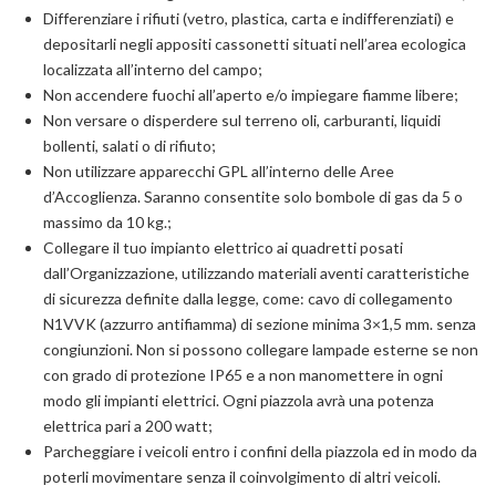
Differenziare i rifiuti (vetro, plastica, carta e indifferenziati) e
depositarli negli appositi cassonetti situati nell’area ecologica
localizzata all’interno del campo;
Non accendere fuochi all’aperto e/o impiegare fiamme libere;
Non versare o disperdere sul terreno oli, carburanti, liquidi
bollenti, salati o di rifiuto;
Non utilizzare apparecchi GPL all’interno delle Aree
d’Accoglienza. Saranno consentite solo bombole di gas da 5 o
massimo da 10 kg.;
Collegare il tuo impianto elettrico ai quadretti posati
dall’Organizzazione, utilizzando materiali aventi caratteristiche
di sicurezza definite dalla legge, come: cavo di collegamento
N1VVK (azzurro antifiamma) di sezione minima 3×1,5 mm. senza
congiunzioni. Non si possono collegare lampade esterne se non
con grado di protezione IP65 e a non manomettere in ogni
modo gli impianti elettrici. Ogni piazzola avrà una potenza
elettrica pari a 200 watt;
Parcheggiare i veicoli entro i confini della piazzola ed in modo da
poterli movimentare senza il coinvolgimento di altri veicoli.