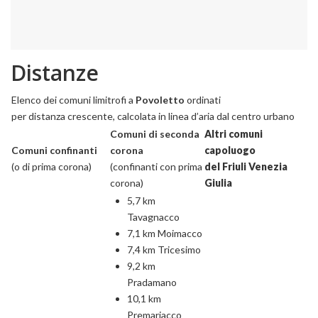
Distanze
Elenco dei comuni limitrofi a
Povoletto
ordinati
per distanza crescente, calcolata in linea d’aria dal centro urbano
Comuni di seconda
Altri comuni
Comuni confinanti
corona
capoluogo
(o di prima corona)
(confinanti con prima
del Friuli Venezia
corona)
Giulia
5,7 km
Tavagnacco
7,1 km Moimacco
7,4 km Tricesimo
9,2 km
Pradamano
10,1 km
Premariacco