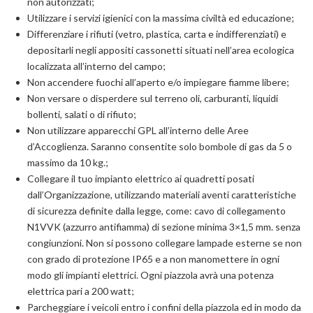
non autorizzati;
Utilizzare i servizi igienici con la massima civiltà ed educazione;
Differenziare i rifiuti (vetro, plastica, carta e indifferenziati) e
depositarli negli appositi cassonetti situati nell’area ecologica
localizzata all’interno del campo;
Non accendere fuochi all’aperto e/o impiegare fiamme libere;
Non versare o disperdere sul terreno oli, carburanti, liquidi
bollenti, salati o di rifiuto;
Non utilizzare apparecchi GPL all’interno delle Aree
d’Accoglienza. Saranno consentite solo bombole di gas da 5 o
massimo da 10 kg.;
Collegare il tuo impianto elettrico ai quadretti posati
dall’Organizzazione, utilizzando materiali aventi caratteristiche
di sicurezza definite dalla legge, come: cavo di collegamento
N1VVK (azzurro antifiamma) di sezione minima 3×1,5 mm. senza
congiunzioni. Non si possono collegare lampade esterne se non
con grado di protezione IP65 e a non manomettere in ogni
modo gli impianti elettrici. Ogni piazzola avrà una potenza
elettrica pari a 200 watt;
Parcheggiare i veicoli entro i confini della piazzola ed in modo da