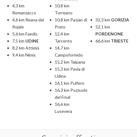
4,3 km
10,8 km
Remanzacco
Torreano
4,6 km Reana del
10,8 km Pasian di
32,3 km
GORIZIA
Rojale
Prato
52,1 km
5,6 km Faedis
12,4 km
PORDENONE
7,5 km
UDINE
Tarcento
66,6 km
TRIESTE
8,2 km Attimis
14,7 km
9,4 km Nimis
Campoformido
15,2 km Taipana
15,3 km Pavia di
Udine
16,1 km Pulfero
16,3 km Pozzuolo
del Friuli
16,6 km
Lusevera